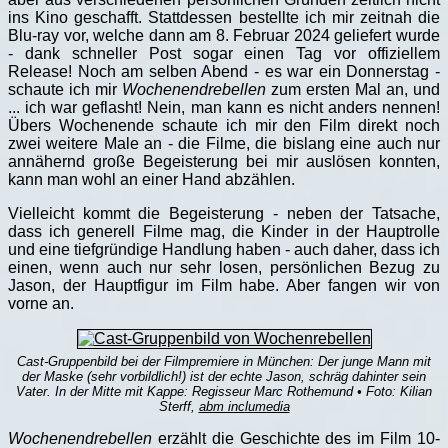
ins Kino geschafft. Stattdessen bestellte ich mir zeitnah die
Blu-ray vor, welche dann am 8. Februar 2024 geliefert wurde
- dank schneller Post sogar einen Tag vor offiziellem
Release! Noch am selben Abend - es war ein Donnerstag -
schaute ich mir
Wochenendrebellen
zum ersten Mal an, und
... ich war geflasht! Nein, man kann es nicht anders nennen!
Übers Wochenende schaute ich mir den Film direkt noch
zwei weitere Male an - die Filme, die bislang eine auch nur
annähernd große Begeisterung bei mir auslösen konnten,
kann man wohl an einer Hand abzählen.
Vielleicht kommt die Begeisterung - neben der Tatsache,
dass ich generell Filme mag, die Kinder in der Hauptrolle
und eine tiefgründige Handlung haben - auch daher, dass ich
einen, wenn auch nur sehr losen, persönlichen Bezug zu
Jason, der Hauptfigur im Film habe. Aber fangen wir von
vorne an.
Cast-Gruppenbild bei der Filmpremiere in München: Der junge Mann mit
der Maske (sehr vorbildlich!) ist der echte Jason, schräg dahinter sein
Vater. In der Mitte mit Kappe: Regisseur Marc Rothemund • Foto: Kilian
Sterff,
abm inclumedia
Wochenendrebellen
erzählt die Geschichte des im Film 10-