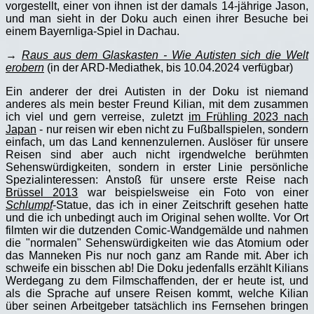
vorgestellt, einer von ihnen ist der damals 14-jährige Jason,
und man sieht in der Doku auch einen ihrer Besuche bei
einem Bayernliga-Spiel in Dachau.
→
Raus aus dem Glaskasten - Wie Autisten sich die Welt
erobern
(in der ARD-Mediathek, bis 10.04.2024 verfügbar)
Ein anderer der drei Autisten in der Doku ist niemand
anderes als mein bester Freund Kilian, mit dem zusammen
ich viel und gern verreise, zuletzt
im Frühling 2023 nach
Japan
- nur reisen wir eben nicht zu Fußballspielen, sondern
einfach, um das Land kennenzulernen. Auslöser für unsere
Reisen sind aber auch nicht irgendwelche berühmten
Sehenswürdigkeiten, sondern in erster Linie persönliche
Spezialinteressen: Anstoß für unsere erste Reise nach
Brüssel 2013
war beispielsweise ein Foto von einer
Schlumpf
-Statue, das ich in einer Zeitschrift gesehen hatte
und die ich unbedingt auch im Original sehen wollte. Vor Ort
filmten wir die dutzenden Comic-Wandgemälde und nahmen
die "normalen" Sehenswürdigkeiten wie das Atomium oder
das Manneken Pis nur noch ganz am Rande mit. Aber ich
schweife ein bisschen ab! Die Doku jedenfalls erzählt Kilians
Werdegang zu dem Filmschaffenden, der er heute ist, und
als die Sprache auf unsere Reisen kommt, welche Kilian
über seinen Arbeitgeber tatsächlich ins Fernsehen bringen