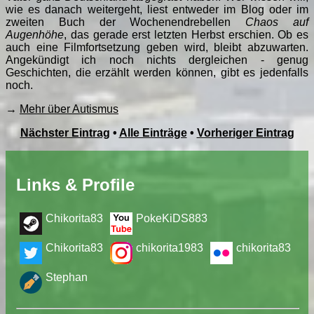
wie es danach weitergeht, liest entweder im Blog oder im
zweiten Buch der Wochenendrebellen
Chaos auf
Augenhöhe
, das gerade erst letzten Herbst erschien. Ob es
auch eine Filmfortsetzung geben wird, bleibt abzuwarten.
Angekündigt ich noch nichts dergleichen - genug
Geschichten, die erzählt werden können, gibt es jedenfalls
noch.
→
Mehr über Autismus
Nächster Eintrag
•
Alle Einträge
•
Vorheriger Eintrag
Links & Profile
Chikorita83
PokeKiDS883
Chikorita83
chikorita1983
chikorita83
Stephan