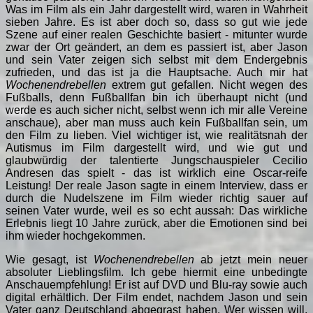
Was im Film als ein Jahr dargestellt wird, waren in Wahrheit
sieben Jahre. Es ist aber doch so, dass so gut wie jede
Szene auf einer realen Geschichte basiert - mitunter wurde
zwar der Ort geändert, an dem es passiert ist, aber Jason
und sein Vater zeigen sich selbst mit dem Endergebnis
zufrieden, und das ist ja die Hauptsache. Auch mir hat
Wochenendrebellen
extrem gut gefallen. Nicht wegen des
Fußballs, denn Fußballfan bin ich überhaupt nicht (und
werde es auch sicher nicht, selbst wenn ich mir alle Vereine
anschaue), aber man muss auch kein Fußballfan sein, um
den Film zu lieben. Viel wichtiger ist, wie realitätsnah der
Autismus im Film dargestellt wird, und wie gut und
glaubwürdig der talentierte Jungschauspieler Cecilio
Andresen das spielt - das ist wirklich eine Oscar-reife
Leistung! Der reale Jason sagte in einem Interview, dass er
durch die Nudelszene im Film wieder richtig sauer auf
seinen Vater wurde, weil es so echt aussah: Das wirkliche
Erlebnis liegt 10 Jahre zurück, aber die Emotionen sind bei
ihm wieder hochgekommen.
Wie gesagt, ist
Wochenendrebellen
ab jetzt mein neuer
absoluter Lieblingsfilm. Ich gebe hiermit eine unbedingte
Anschauempfehlung! Er ist auf DVD und Blu-ray sowie auch
digital erhältlich. Der Film endet, nachdem Jason und sein
Vater ganz Deutschland abgegrast haben. Wer wissen will,