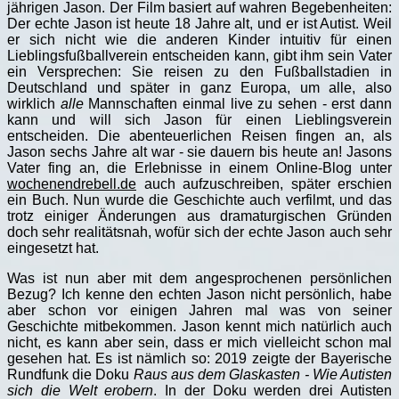
jährigen Jason. Der Film basiert auf wahren Begebenheiten:
Der echte Jason ist heute 18 Jahre alt, und er ist Autist. Weil
er sich nicht wie die anderen Kinder intuitiv für einen
Lieblingsfußballverein entscheiden kann, gibt ihm sein Vater
ein Versprechen: Sie reisen zu den Fußballstadien in
Deutschland und später in ganz Europa, um alle, also
wirklich
alle
Mannschaften einmal live zu sehen - erst dann
kann und will sich Jason für einen Lieblingsverein
entscheiden. Die abenteuerlichen Reisen fingen an, als
Jason sechs Jahre alt war - sie dauern bis heute an! Jasons
Vater fing an, die Erlebnisse in einem Online-Blog unter
wochenendrebell.de
auch aufzuschreiben, später erschien
ein Buch. Nun wurde die Geschichte auch verfilmt, und das
trotz einiger Änderungen aus dramaturgischen Gründen
doch sehr realitätsnah, wofür sich der echte Jason auch sehr
eingesetzt hat.
Was ist nun aber mit dem angesprochenen persönlichen
Bezug? Ich kenne den echten Jason nicht persönlich, habe
aber schon vor einigen Jahren mal was von seiner
Geschichte mitbekommen. Jason kennt mich natürlich auch
nicht, es kann aber sein, dass er mich vielleicht schon mal
gesehen hat. Es ist nämlich so: 2019 zeigte der Bayerische
Rundfunk die Doku
Raus aus dem Glaskasten - Wie Autisten
sich die Welt erobern
. In der Doku werden drei Autisten