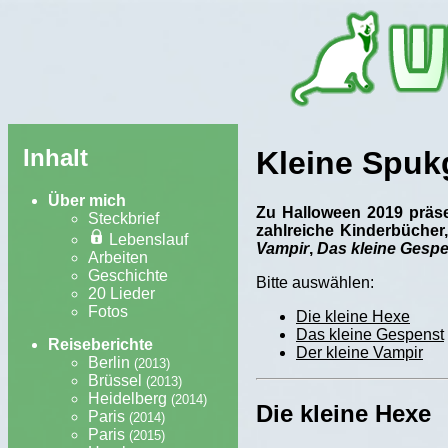
Inhalt
Kleine Spuk
Über mich
Zu Halloween 2019 präse
Steckbrief
zahlreiche Kinderbücher,
Lebenslauf
Vampir
,
Das kleine Gesp
Arbeiten
Geschichte
Bitte auswählen:
20 Lieder
Fotos
Die kleine Hexe
Das kleine Gespenst
Reiseberichte
Der kleine Vampir
Berlin
(2013)
Brüssel
(2013)
Heidelberg
(2014)
Die kleine Hexe
Paris
(2014)
Paris
(2015)