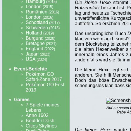
Hamburg
(2015)
Die kleine Hexe
stammt a
London
(2015)
Hotzenplotz
bekannt ist. 
Rumänien
(2016)
lag und heute zu Tschechie
London
(2016)
unveröffentlichte Kurzgesc
Schottland
(2017)
auftreten. So erschien 20
Schweden
(2018)
Holland
Das ursprüngliche Buch
D
(2019)
Burgund
klar, von wem auch sonst? 
(2020)
Bretagne
dem Blocksberg teilzunehm
(2021)
England
die alten Hexenweiber si
(2022)
Japan
innerhalb eines Jahres z
(2023)
USA
andernfalls wird sie für 
(2024)
Event-Berichte
Die kleine Hexe legt sich
Pokémon GO
anderen. Sie hilft Mensche
Safari-Zone 2017
Doch das böse Erwachen 
Pokémon GO Fest
schonungslos klar, dass si
2019
Games
7 Spiele meines
Auf zu neuen H
Lebens
Rabe Ab
Anno 1602
Boulder Dash
Cities Skylines
Die kleine Hexe
wurde be