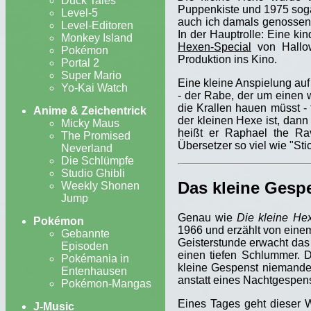
Duck Tales
Puppenkiste und 1975 soga
Level-5
auch ich damals genossen 
Level-Editoren
In der Hauptrolle: Eine ki
Monkey Island
Hexen-Special
von Hallow
Pokémon
Produktion ins Kino.
Portal 2
Super Mario
Eine kleine Anspielung au
Yo-Kai Watch
- der Rabe, der um einen 
die Krallen hauen müsst 
Anime & Zeichentrick
der kleinen Hexe ist, dan
Micky Maus
heißt er Raphael the Ra
The Promised
Übersetzer so viel wie "St
Neverland
Die Schlümpfe
Studio Ghibli
Das kleine Gesp
Weekly Shonen
Jump
Genau wie
Die kleine He
Pokémon
1966 und erzählt von einem 
Gebannte
Geisterstunde erwacht das 
Episoden
einen tiefen Schlummer. 
Pokémania in
kleine Gespenst niemande
Entenhausen
anstatt eines Nachtgespens
Pokémon-Mangas
Eines Tages geht dieser W
J-Music