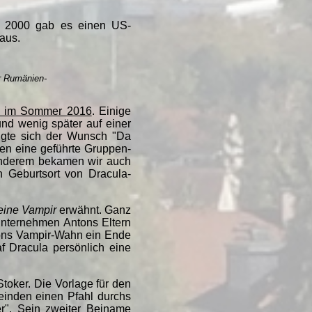
n: 2000 gab es einen US-
aus.
r Rumänien-
e im Sommer 2016
. Einige
nd wenig später auf einer
tigte sich der Wunsch "Da
en eine geführte Gruppen-
 anderem bekamen wir auch
 Geburtsort von Dracula-
eine Vampir
erwähnt. Ganz
unternehmen Antons Eltern
ntons Vampir-Wahn ein Ende
af Dracula persönlich eine
toker. Die Vorlage für den
Feinden einen Pfahl durchs
r". Sein zweiter Beiname