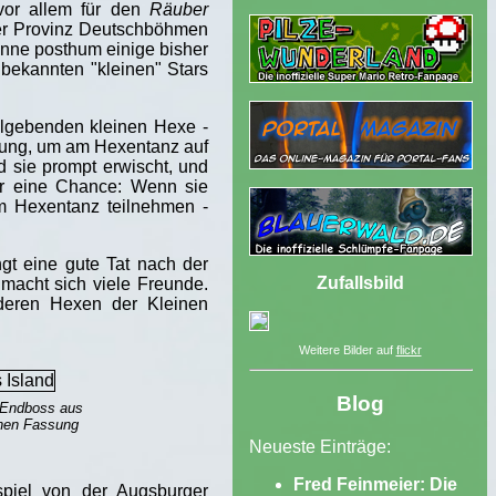
vor allem für den
Räuber
der Provinz Deutschböhmen
anne posthum einige bisher
 bekannten "kleinen" Stars
elgebenden kleinen Hexe -
u jung, um am Hexentanz auf
d sie prompt erwischt, und
er eine Chance: Wenn sie
am Hexentanz teilnehmen -
ngt eine gute Tat nach der
Zufallsbild
 macht sich viele Freunde.
deren Hexen der Kleinen
Weitere Bilder auf
flickr
Blog
-Endboss aus
chen Fassung
Neueste Einträge:
Fred Feinmeier: Die
spiel von der Augsburger