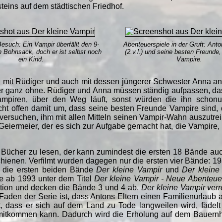
steins auf dem städtischen Friedhof.
Besuch: Ein Vampir überfällt den 9-
Abenteuerspiele in der Gruft: An
n Bohnsack, doch er ist selbst noch
(2.v.l.) und seine besten Freunde,
ein Kind.
Vampire.
l mit Rüdiger und auch mit dessen jüngerer Schwester Anna an,
er ganz ohne. Rüdiger und Anna müssen ständig aufpassen, dass
piren, über den Weg läuft, sonst würden die ihn schonu
ht offen damit um, dass seine besten Freunde Vampire sind, 
versuchen, ihm mit allen Mitteln seinen Vampir-Wahn auszutre
Geiermeier, der es sich zur Aufgabe gemacht hat, die Vampire, 
1 Bücher zu lesen, der kann zumindest die ersten 18 Bände au
hienen. Verfilmt wurden dagegen nur die ersten vier Bände: 198
e die ersten beiden Bände
Der kleine Vampir
und
Der kleine
ie ab 1993 unter dem Titel
Der kleine Vampir - Neue Abenteue
ktion und decken die Bände 3 und 4 ab,
Der kleine Vampir verr
 Faden der Serie ist, dass Antons Eltern einen Familienurlaub
, dass er sich auf dem Land zu Tode langweilen wird, fädelt 
itkommen kann. Dadurch wird die Erholung auf dem Bauernhof