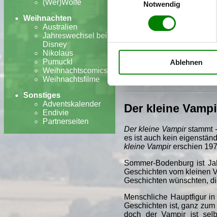
wurde:
Das kleine Gespens
(Wer)Wölfe
Notwendig
Neben
Die kleine Hexe
Weihnachten
Wassermann
, aber dieses
Australien
vor allem nicht so, wie si
Jahreswechsel bei
deutlich schwächer als
Die
Disney
Buch erfolgreich verdräng
Nikolaus
denen bekannte Kasperlfigu
Pumuckl
Ablehnen
Preußlers Feder stammt 
Weihnachtscomics
schwarze Magie betreibt.
Weihnachtsfilme
Sonstiges
Adventskalender
Der kleine Vampi
Endivie
Partnerseiten
Der kleine Vampir
stammt -
es ist auch kein eigenstän
kleine Vampir
erschien 197
Sommer-Bodenburg ist Jah
Geschichten vom kleinen Vam
Geschichten wünschten, die
Menschliche Hauptfigur i
Geschichten ist, ganz zum 
doch der Vampir ist selb