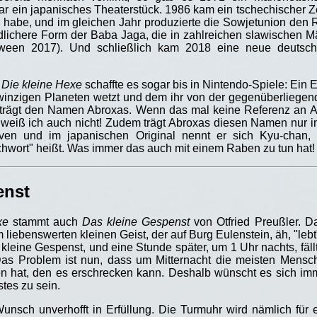
r ein japanisches Theaterstück. 1986 kam ein tschechischer Ze
habe, und im gleichen Jahr produzierte die Sowjetunion den 
ndlichere Form der Baba Jaga, die in zahlreichen slawischen Mä
een 2017). Und schließlich kam 2018 eine neue deutsch-s
f
Die kleine Hexe
schaffte es sogar bis in Nintendo-Spiele: Ein
winzigen Planeten wetzt und dem ihr von der gegenüberliegend
- trägt den Namen Abroxas. Wenn das mal keine Referenz an 
n weiß ich auch nicht! Zudem trägt Abroxas diesen Namen nur 
ven und im japanischen Original nennt er sich Kyu-chan,
ichwort" heißt. Was immer das auch mit einem Raben zu tun hat!
enst
xe
stammt auch
Das kleine Gespenst
von Otfried Preußler. D
liebenswerten kleinen Geist, der auf Burg Eulenstein, äh, "lebt
kleine Gespenst, und eine Stunde später, um 1 Uhr nachts, fäll
Das Problem ist nun, dass um Mitternacht die meisten Mensc
n hat, den es erschrecken kann. Deshalb wünscht es sich im
tes zu sein.
unsch unverhofft in Erfüllung. Die Turmuhr wird nämlich für 