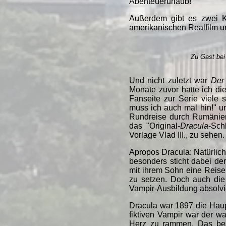
Abenteuerurlaub!
Außerdem gibt es zwei K
amerikanischen Realfilm u
Zu Gast bei 
Und nicht zuletzt war
Der
Monate zuvor hatte ich di
Fanseite zur Serie viele
muss ich auch mal hin!" u
Rundreise durch Rumänien
das "Original-
Dracula
-Sch
Vorlage Vlad III., zu sehen.
Apropos Dracula: Natürlich
besonders sticht dabei de
mit ihrem Sohn eine Reise
zu setzen. Doch auch die 
Vampir-Ausbildung absolvi
Dracula war 1897 die Haup
fiktiven Vampir war der w
Herz zu rammen. Das bes