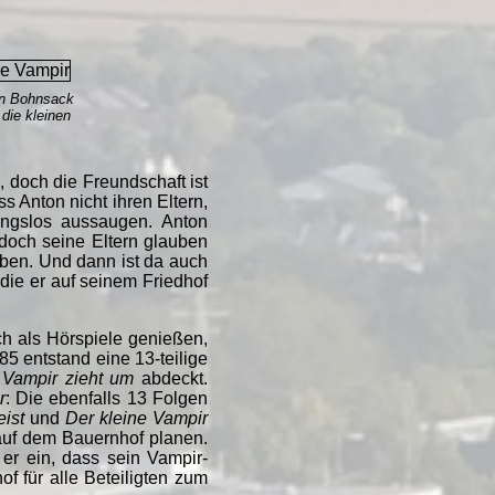
ton Bohnsack
 die kleinen
 doch die Freundschaft ist
 Anton nicht ihren Eltern,
ngslos aussaugen. Anton
doch seine Eltern glauben
iben. Und dann ist da auch
die er auf seinem Friedhof
ch als Hörspiele genießen,
5 entstand eine 13-teilige
 Vampir zieht um
abdeckt.
r
: Die ebenfalls 13 Folgen
eist
und
Der kleine Vampir
 auf dem Bauernhof planen.
er ein, dass sein Vampir-
 für alle Beteiligten zum