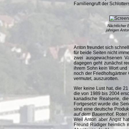
Familiengruft der Schlotter
Nächtlicher 
jährigen Anto
Anton freundet sich schnel
für beide Seiten nicht imm
zwei ausgewachsenen Vam
dagegen geht zunächst rec
ihrem Sohn kein Wort und 
noch der Friedhofsgärtner 
vermutet, auszurotten.
Wer keine Lust hat, die 2
die von 1989 bis 2004 ersc
kanadische Realserie, di
Fortgesetzt wurde die Ser
sind eine deutsche Produ
auf dem Bauernhof
. Roter
Weil Anton aber Angst hat
Freund Rüdiger heimlich m