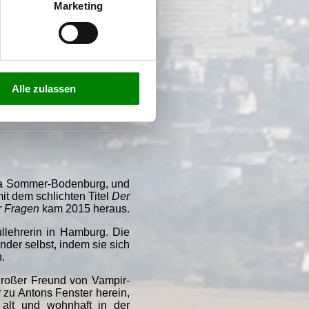
Marketing
 außerdem 1956
Der kleine
 keine Spukgestalten sind,
als
Der kleine Wassermann
isten Erinnerungen an das
vom
Räuber Hotzenplotz
, in
len. Ebenfalls aus Otfried
Alle zulassen
 insgeheim eine Schule für
ela Sommer-Bodenburg, und
it dem schlichten Titel
Der
r Fragen
kam 2015 heraus.
llehrerin in Hamburg. Die
inder selbst, indem sie sich
.
großer Freund von Vampir-
r zu Antons Fenster herein,
 alt und wohnhaft in der