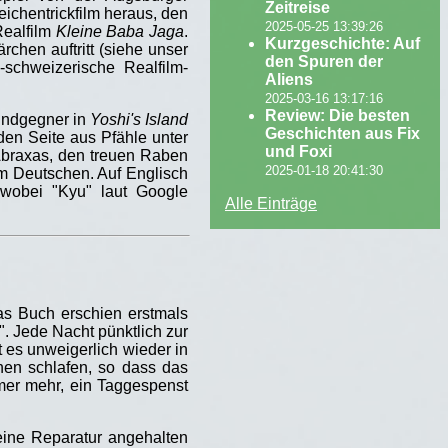
Zeitreise
ichentrickfilm heraus, den
2025-05-25 13:39:26
Realfilm
Kleine Baba Jaga
.
Kurzgeschichte: Auf
rchen auftritt (siehe unser
den Spuren der
chweizerische Realfilm-
Aliens
2025-03-16 13:17:16
Review: Die besten
 Endgegner in
Yoshi's Island
Geschichten aus Fix
en Seite aus Pfähle unter
und Foxi
Abraxas, den treuen Raben
2025-01-18 20:41:30
im Deutschen. Auf Englisch
 wobei "Kyu" laut Google
Alle Einträge
as Buch erschien erstmals
". Jede Nacht pünktlich zur
t es unweigerlich wieder in
hen schlafen, so dass das
mer mehr, ein Taggespenst
eine Reparatur angehalten