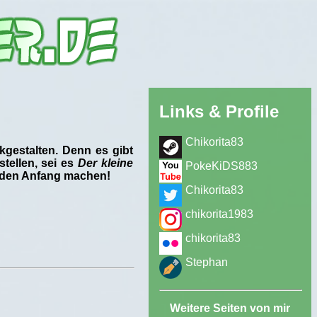
Links & Profile
Chikorita83
kgestalten. Denn es gibt
stellen, sei es
Der kleine
PokeKiDS883
e den Anfang machen!
Chikorita83
chikorita1983
chikorita83
Stephan
Weitere Seiten von mir