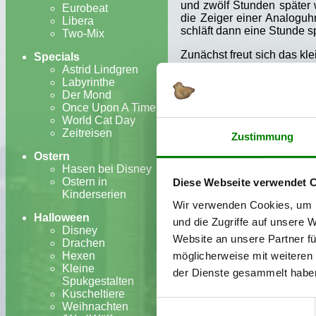
und zwölf Stunden später 
Eurobeat
die Zeiger einer Analoguh
Libera
schläft dann eine Stunde sp
Two-Mix
Zunächst freut sich das kl
Specials
Sonnenlicht färbt das wei
Astrid Lindgren
Menschen nicht mehr als
Labyrinthe
stinksauer, aber schön ers
Der Mond
Gespenstes als dumme Str
Once Upon A Time
Gespenst mit Hilfe der Kind
World Cat Day
Zeitreisen
Zustimmung
Ostern
Ungewohnt h
Hasen bei Disney
Ostern in
Diese Webseite verwendet 
Wie
Die kleine Hexe
nahm
Kinderserien
Wir verwenden Cookies, um I
schrieb eine Bühnenfassu
Halloween
adaptiert wurde. 1987 ent
und die Zugriffe auf unsere 
Disney
und 1992 ein deutscher Z
Website an unsere Partner fü
Drachen
Realfilm
Das kleine Gesp
Hexen
möglicherweise mit weiteren
Anhalt, und im Rahmen der
Kleine
Jahren tatsächlich defekt w
der Dienste gesammelt habe
Spukgestalten
ein knappes Dreivierteljahr
Kuscheltiere
Auch zu
Das kleine Gespe
Einwilligungsauswahl
Weihnachten