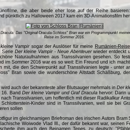
inofilme, die aber beide eher lose auf der Reihe basiere
nd pünktlich zu Halloween 2017 kam ein 3D-Animationsfilm her
Dracula: Das "Original-
Dracula
-Schloss" Bran war ein Programmpunkt meine
Reise im Sommer 2016.
 kleine Vampir
sogar der Auslöser für meine
Rumänien-Reis
e Serie
Der kleine Vampir - Neue Abenteuer
wieder entdeckt u
 schöne Naturaufnahmen aus Transsilvanien gesehen. So fes
nd im Sommer 2016 war es so weit: Ein Freund und ich macht
 mit, die den Schwerpunkt auf Transsilvanien legte - unter
loss" Bran sowie die wunderschöne Altstadt Schäßburg, den
 wird auch der bekannteste aller Blutsauger mehrmals in
Der kl
r 16. Band
Der kleine Vampir und Graf Dracula
hervor: Darin 
 nach Transsilvanien, um hoffentlich mit dieser Radikalkur A
Schlotterstein-Kinder sind in Transsilvanien, weil sie bei Gr
eren sollen
tfigur im gleichnamigen Briefroman des irischen Autors Bram S
alachische Woiwode Vlad III., der dafür bekannt war, seinen 
cherte ihm auch den Beinamen Tepes, zu deutsch: "Pfähle