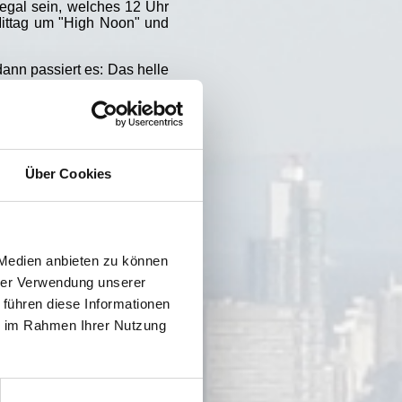
egal sein, welches 12 Uhr
Mittag um "High Noon" und
ann passiert es: Das helle
n Gestalt wird es von den
n Unbekannten" und sind
nige Spukereien des kleinen
st Freunde. Doch kann das
htgespenst wird?
Über Cookies
Uhr mittags
n. Otfried Preußler selbst
 Medien anbieten zu können
er Augsburger Puppenkiste
uch eher frei interpretiert,
hrer Verwendung unserer
 kam schließlich 2013 der
 führen diese Informationen
s Wernigerode in Sachsen-
ie im Rahmen Ihrer Nutzung
arieren, die seit gut zehn
ber 2013 leider nicht mehr,
ßlers Tochter ausgegraben