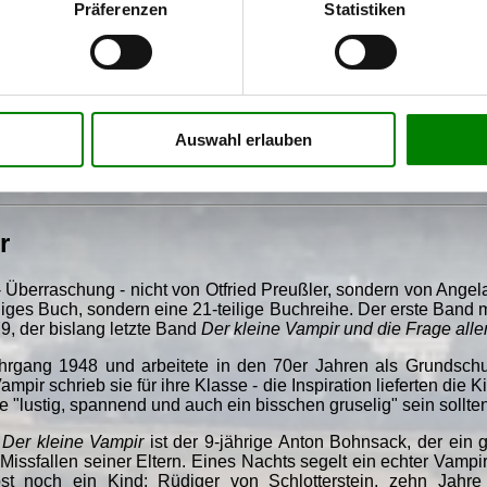
t - Tohuwabohu auf Burg Eulenstein
.
Präferenzen
Statistiken
und
Das kleine Gespenst
veröffentlichte Otfried Preußler
 Buch beachten wir in diesem Special nicht, da Wassermänner
e hier dargestellt werden. Davon abgesehen fand auch ich dam
 kleine Hexe
oder
Das kleine Gespenst
und habe daher die me
t. Dafür erinnere ich mich noch sehr gut an die drei Bände 
ren die Hauptrolle spielen, das hat mir damals sehr gut gefal
Auswahl erlauben
außerdem der Jugendroman
Krabat
über einen Müllermeister, der
r
 Überraschung - nicht von Otfried Preußler, sondern von Ang
diges Buch, sondern eine 21-teilige Buchreihe. Der erste Band m
9, der bislang letzte Band
Der kleine Vampir und die Frage alle
rgang 1948 und arbeitete in den 70er Jahren als Grundschu
pir schrieb sie für ihre Klasse - die Inspiration lieferten die K
 "lustig, spannend und auch ein bisschen gruselig" sein sollten
n
Der kleine Vampir
ist der 9-jährige Anton Bohnsack, der ein 
Missfallen seiner Eltern. Eines Nachts segelt ein echter Vampi
st noch ein Kind: Rüdiger von Schlotterstein, zehn Jahre