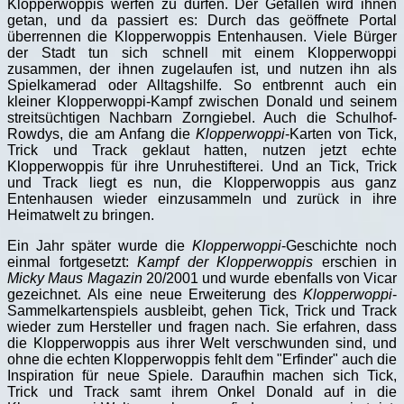
Klopperwoppis werfen zu dürfen. Der Gefallen wird ihnen
getan, und da passiert es: Durch das geöffnete Portal
überrennen die Klopperwoppis Entenhausen. Viele Bürger
der Stadt tun sich schnell mit einem Klopperwoppi
zusammen, der ihnen zugelaufen ist, und nutzen ihn als
Spielkamerad oder Alltagshilfe. So entbrennt auch ein
kleiner Klopperwoppi-Kampf zwischen Donald und seinem
streitsüchtigen Nachbarn Zorngiebel. Auch die Schulhof-
Rowdys, die am Anfang die
Klopperwoppi
-Karten von Tick,
Trick und Track geklaut hatten, nutzen jetzt echte
Klopperwoppis für ihre Unruhestifterei. Und an Tick, Trick
und Track liegt es nun, die Klopperwoppis aus ganz
Entenhausen wieder einzusammeln und zurück in ihre
Heimatwelt zu bringen.
Ein Jahr später wurde die
Klopperwoppi
-Geschichte noch
einmal fortgesetzt:
Kampf der Klopperwoppis
erschien in
Micky Maus Magazin
20/2001 und wurde ebenfalls von Vicar
gezeichnet. Als eine neue Erweiterung des
Klopperwoppi
-
Sammelkartenspiels ausbleibt, gehen Tick, Trick und Track
wieder zum Hersteller und fragen nach. Sie erfahren, dass
die Klopperwoppis aus ihrer Welt verschwunden sind, und
ohne die echten Klopperwoppis fehlt dem "Erfinder" auch die
Inspiration für neue Spiele. Daraufhin machen sich Tick,
Trick und Track samt ihrem Onkel Donald auf in die