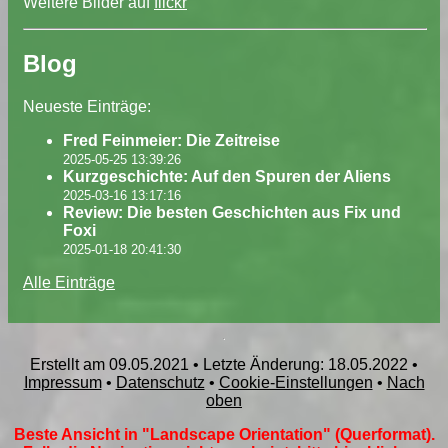
Weitere Bilder auf
flickr
Blog
Neueste Einträge:
Fred Feinmeier: Die Zeitreise
2025-05-25 13:39:26
Kurzgeschichte: Auf den Spuren der Aliens
2025-03-16 13:17:16
Review: Die besten Geschichten aus Fix und
Foxi
2025-01-18 20:41:30
Alle Einträge
Erstellt am 09.05.2021 • Letzte Änderung: 18.05.2022 •
Impressum
•
Datenschutz
•
Cookie-Einstellungen
•
Nach
oben
Beste Ansicht in "Landscape Orientation" (Querformat).