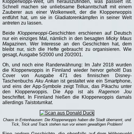
Klopperwoppi-Welt, um herauszufinden, was passiert ist.
Schnell machen sie unliebsame Bekanntschaft mit einem
Zauberer aus einer Wolkenwelt, der die Klopperwoppis
entführt hat, um sie in Gladiatorenkämpfen in seiner Welt
antreten zu lassen.
Beide
Klopperwoppi
-Geschichten erschienen auf Deutsch
nur ein einziges Mal, nämlich in den besagten
Micky Maus
Magazinen
. Wer Interesse an den Geschichten hat, dem
bleibt nur, sich die Hefte gebraucht zu organisieren. Wie
gesagt, Ausgabe 5/2000 und 20/2001.
Oh, und noch eine Randerwähnung: Im Jahr 2018 wurden
die Klopperwoppis in Finnland wieder hervor geholt! Das
Cover von Ausgabe 471 des finnischen Disney-
Taschenbuchs
Aku Ankan
ist gestaltet wie ein Smartphone,
und eins der App-Symbole zeigt Trillux, das Pikachu unter
den Klopperwoppis. Die App ist als
Ragemon Jou
beschriftet. In Finnland hießen die Klopperwoppis damals
allerdings
Taistoturrikat
.
Chaos in Entenhausen: Die Klopperwoppis haben die Stadt überrannt, und
Tick, Trick und Track stehen nun vor einem gewaltigen Problem!
Eine andere Geschichte, die ebenfalls auf dem Höhepunkt