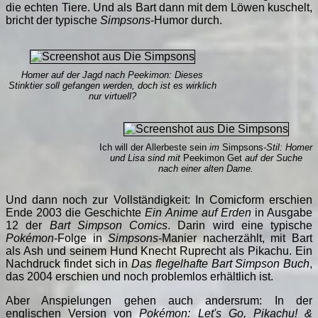
die echten Tiere. Und als Bart dann mit dem Löwen kuschelt,
bricht der typische
Simpsons
-Humor durch.
Homer auf der Jagd nach Peekimon: Dieses
Stinktier soll gefangen werden, doch ist es wirklich
nur virtuell?
Ich will der Allerbeste sein
im
Simpsons
-Stil: Homer
und Lisa sind mit
Peekimon Get
auf der Suche
nach einer alten Dame.
Und dann noch zur Vollständigkeit: In Comicform erschien
Ende 2003 die Geschichte
Ein Anime auf Erden
in Ausgabe
12 der
Bart Simpson Comics
. Darin wird eine typische
Pokémon
-Folge in
Simpsons
-Manier nacherzählt, mit Bart
als Ash und seinem Hund Knecht Ruprecht als Pikachu. Ein
Nachdruck findet sich in
Das flegelhafte Bart Simpson Buch
,
das 2004 erschien und noch problemlos erhältlich ist.
Aber Anspielungen gehen auch andersrum: In der
englischen Version von
Pokémon: Let's Go, Pikachu! &