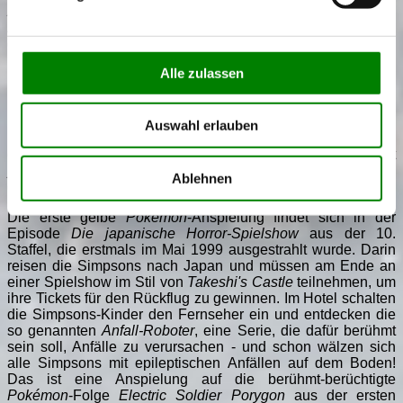
Zwergenglück
übrigens
Pokégnom GO
, das macht die
Anspielung auf unsere Taschenmonster um einiges
deutlicher. Ein Gnom ist übrigens eine Art Zwerg.
Alle zulassen
Tick, Trick und Track im
Pokémon GO
-Fieber: In Entenhausen heißt die
App
Zwergenglück
.
Auswahl erlauben
Und nicht nur in Entenhausen, sondern auch in Springfield
greift die Pokémania um sich: Die Simpsons nehmen ja seit
jeher alles aufs Korn, was die Amis so bewegt, und da
Ablehnen
gehören auch die Pokémon mit dazu.
Die erste gelbe
Pokémon
-Anspielung findet sich in der
Episode
Die japanische Horror-Spielshow
aus der 10.
Staffel, die erstmals im Mai 1999 ausgestrahlt wurde. Darin
reisen die Simpsons nach Japan und müssen am Ende an
einer Spielshow im Stil von
Takeshi's Castle
teilnehmen, um
ihre Tickets für den Rückflug zu gewinnen. Im Hotel schalten
die Simpsons-Kinder den Fernseher ein und entdecken die
so genannten
Anfall-Roboter
, eine Serie, die dafür berühmt
sein soll, Anfälle zu verursachen - und schon wälzen sich
alle Simpsons mit epileptischen Anfällen auf dem Boden!
Das ist eine Anspielung auf die berühmt-berüchtigte
Pokémon
-Folge
Electric Soldier Porygon
aus der ersten