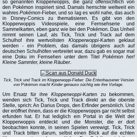
so genannten Klopperwoppis, die ganz offensichtlich von
den Pokémon inspiriert sind. Damals herrschte weltweit ein
wahres
Pokémon
-Fieber, und so lag es wohl nahe, das auch
in Disney-Comics zu thematisieren. Es gibt von den
Klopperwoppis Videospiele, eine Fernsehserie und
Sammelkarten, eben ganz wie bei den Pokémon. Das Unheil
nimmt seinen Lauf, als Tick, Trick und Track auf dem
Schulhof ihre wertvollsten
Klopperwoppi
-Karten geklaut
werden - ein Problem, das damals übrigens auch auf
deutschen Schulhöfen verbreitet war, dazu gab es sogar mal
eine Doku im Fernsehen unter dem Titel
Pokémon her!
Kleine Sammler, kleine Räuber
.
Tick, Trick und Track im
Klopperwoppi
-Fieber: Die Entenhausener Version
von
Pokémon
macht Kinder genauso süchtig wie ihre Vorlage.
Um Ersatz für ihre
Klopperwoppi
-Karten zu bekommen,
wenden sich Tick, Trick und Track direkt an die oberste
Stelle, sprich: An Darius Drops, den Erfinder persönlich. Und
der eröffnet ihnen, dass er die Klopperwoppis gar nicht selbst
erfunden hat. Er hat lediglich ein Portal in die Welt der
Klopperwoppis entdeckt und die Monster, die er dort
beobachten konnte, in seinen Spielen verewigt. Tick, Trick
und Track bitten darum, selbst einen Blick auf die echten