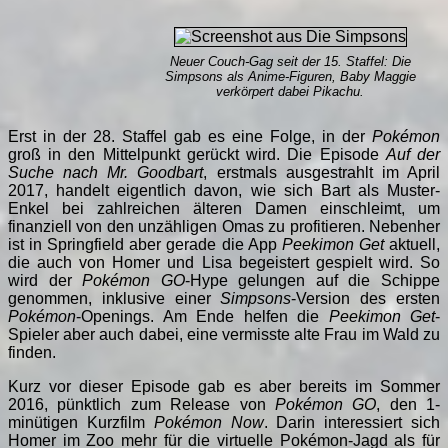
Neuer Couch-Gag seit der 15. Staffel: Die
Simpsons als Anime-Figuren, Baby Maggie
verkörpert dabei Pikachu.
Erst in der 28. Staffel gab es eine Folge, in der
Pokémon
groß in den Mittelpunkt gerückt wird. Die Episode
Auf der
Suche nach Mr. Goodbart
, erstmals ausgestrahlt im April
2017, handelt eigentlich davon, wie sich Bart als Muster-
Enkel bei zahlreichen älteren Damen einschleimt, um
finanziell von den unzähligen Omas zu profitieren. Nebenher
ist in Springfield aber gerade die App
Peekimon Get
aktuell,
die auch von Homer und Lisa begeistert gespielt wird. So
wird der
Pokémon GO
-Hype gelungen auf die Schippe
genommen, inklusive einer
Simpsons
-Version des ersten
Pokémon
-Openings. Am Ende helfen die
Peekimon Get
-
Spieler aber auch dabei, eine vermisste alte Frau im Wald zu
finden.
Kurz vor dieser Episode gab es aber bereits im Sommer
2016, pünktlich zum Release von
Pokémon GO
, den 1-
minütigen Kurzfilm
Pokémon Now
. Darin interessiert sich
Homer im Zoo mehr für die virtuelle Pokémon-Jagd als für