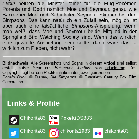
Evoli!
heißen die Meister-Trainer für die Flug-Pokémon
Porenta und Dodri nämlich Moe und Seymour, genau wie
Barkeeper Moe und Schulleiter Seymour Skinner bei den
Simpsons. Das kann natürlich ein Zufall sein, möglich ist
aber auch eine tatsächliche
Simpsons
-Anspielung, wenn
man weiß, dass Moe und Seymour beide Mitglied in der
Springfield Bird Watching Society sind. Wenn das wirklich
eine gewollte Anspielung sein sollte, dann wäre das ja
wirklich zum Piepen, nicht wahr?
Bildnachweis:
Alle Screenshots und Scans in diesem Artikel sind selbst
erstellt, außer: Scan aus
Heilsamer Überfluss
von
inducks.org
. Das
Copyright liegt bei den Rechteinhabern der jeweiligen Serien.
Donald Duck
: © Disney,
Die Simpsons
: © Twentieth Century Fox Film
Corporation
Links & Profile
Chikorita83
PokeKiDS883
Chikorita83
chikorita1983
chikorita83