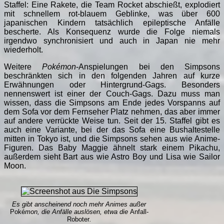
Staffel: Eine Rakete, die Team Rocket abschießt, explodiert
mit schnellem rot-blauem Geblinke, was über 600
japanischen Kindern tatsächlich epileptische Anfälle
bescherte. Als Konsequenz wurde die Folge niemals
irgendwo synchronisiert und auch in Japan nie mehr
wiederholt.
Weitere
Pokémon
-Anspielungen bei den Simpsons
beschränkten sich in den folgenden Jahren auf kurze
Erwähnungen oder Hintergrund-Gags. Besonders
nennenswert ist einer der Couch-Gags. Dazu muss man
wissen, dass die Simpsons am Ende jedes Vorspanns auf
dem Sofa vor dem Fernseher Platz nehmen, das aber immer
auf andere verrückte Weise tun. Seit der 15. Staffel gibt es
auch eine Variante, bei der das Sofa eine Bushaltestelle
mitten in Tokyo ist, und die Simpsons sehen aus wie Anime-
Figuren. Das Baby Maggie ähnelt stark einem Pikachu,
außerdem sieht Bart aus wie Astro Boy und Lisa wie Sailor
Moon.
Es gibt anscheinend noch mehr Animes außer
Poké
mon, die Anfälle auslösen, etwa die
Anfall-
Roboter
.