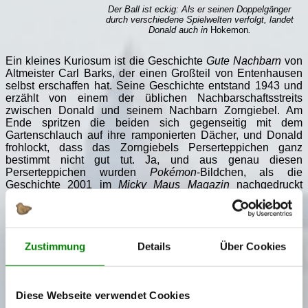
Der Ball ist eckig: Als er seinen Doppelgänger
durch verschiedene Spielwelten verfolgt, landet
Donald auch in
Hokemon
.
Ein kleines Kuriosum ist die Geschichte
Gute Nachbarn
von
Altmeister Carl Barks, der einen Großteil von Entenhausen
selbst erschaffen hat. Seine Geschichte entstand 1943 und
erzählt von einem der üblichen Nachbarschaftsstreits
zwischen Donald und seinem Nachbarn Zorngiebel. Am
Ende spritzen die beiden sich gegenseitig mit dem
Gartenschlauch auf ihre ramponierten Dächer, und Donald
frohlockt, dass das Zorngiebels Perserteppichen ganz
bestimmt nicht gut tut. Ja, und aus genau diesen
Perserteppichen wurden
Pokémon
-Bildchen, als die
Geschichte 2001 im
Micky Maus Magazin
nachgedruckt
wurde. Da die Teppiche nicht im Bild zu sehen sind, sondern
nur erwähnt werden, konnte sich der Verlag diese textliche
Anpassung erlauben. Man dachte wohl folgerichtig, dass für
die meisten Kids
Pokémon
-Bildchen viel wichtiger sind als
Zustimmung
Details
Über Cookies
Perserteppiche, und somit auch deren Verlust ein umso
härterer Schlag.
Nicht unerwähnt bleiben darf auch eine kleine Anspielung in
Duck Tales (2017)
: In der Episode
Das Knack-
Diese Webseite verwendet Cookies
Geburtstagsdesaster
werden die Panzerknacker an den