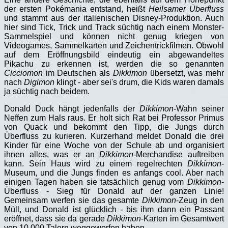
der ersten Pokémania entstand, heißt
Heilsamer Überfluss
und stammt aus der italienischen Disney-Produktion. Auch
hier sind Tick, Trick und Track süchtig nach einem Monster-
Sammelspiel und können nicht genug kriegen von
Videogames, Sammelkarten und Zeichentrickfilmen. Obwohl
auf dem Eröffnungsbild eindeutig ein abgewandeltes
Pikachu zu erkennen ist, werden die so genannten
Cicciomon
im Deutschen als
Dikkimon
übersetzt, was mehr
nach
Digimon
klingt - aber sei's drum, die Kids waren damals
ja süchtig nach beidem.
Donald Duck hängt jedenfalls der
Dikkimon
-Wahn seiner
Neffen zum Hals raus. Er holt sich Rat bei Professor Primus
von Quack und bekommt den Tipp, die Jungs durch
Überfluss zu kurieren. Kurzerhand meldet Donald die drei
Kinder für eine Woche von der Schule ab und organisiert
ihnen alles, was er an
Dikkimon
-Merchandise auftreiben
kann. Sein Haus wird zu einem regelrechten
Dikkimon
-
Museum, und die Jungs finden es anfangs cool. Aber nach
einigen Tagen haben sie tatsächlich genug vom
Dikkimon
-
Überfluss - Sieg für Donald auf der ganzen Linie!
Gemeinsam werfen sie das gesamte
Dikkimon
-Zeug in den
Müll, und Donald ist glücklich - bis ihm dann ein Passant
eröffnet, dass sie da gerade
Dikkimon
-Karten im Gesamtwert
von 10.000 Talern weggeworfen haben.