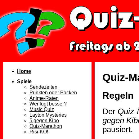
Home
Quiz-M
Spiele
Sendezeiten
Punkten oder Packen
Regeln
Anime-Raten
Wer lügt besser?
Music Quiz
Der
Quiz-
Layton Mysteries
gegen Kib
5 gegen Kibo
Quiz-Marathon
pausiert.
Risi-KO!