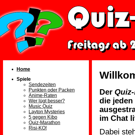
Home
Willko
Spiele
Sendezeiten
Punkten oder Packen
Der
Quiz-
Anime-Raten
die jeden
Wer lügt besser?
Music Quiz
ausgestra
Layton Mysteries
im Chat l
5 gegen Kibo
Quiz-Marathon
Risi-KO!
Dabei ste