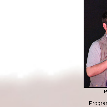
P
Progra