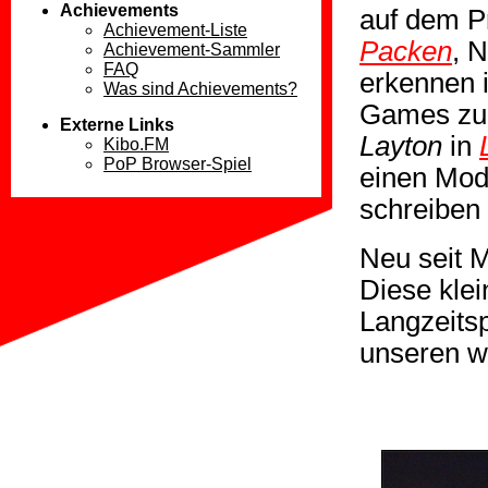
Achievements
auf dem P
Achievement-Liste
Packen
, 
Achievement-Sammler
FAQ
erkennen
Was sind Achievements?
Games zu
Externe Links
Layton
in
Kibo.FM
PoP Browser-Spiel
einen Mod
schreiben 
Neu seit 
Diese kle
Langzeitsp
unseren w